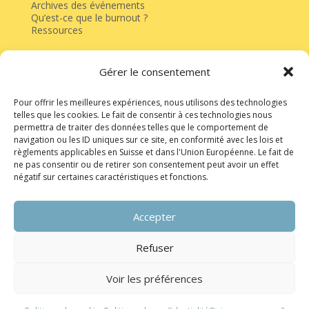
Archives des événements
Qu’est-ce que le burnout ?
Ressources
Gérer le consentement
Faire un don
CH88 0076 7000 S560 6787 8
Pour offrir les meilleures expériences, nous utilisons des technologies
telles que les cookies. Le fait de consentir à ces technologies nous
permettra de traiter des données telles que le comportement de
navigation ou les ID uniques sur ce site, en conformité avec les lois et
règlements applicables en Suisse et dans l'Union Européenne. Le fait de
ne pas consentir ou de retirer son consentement peut avoir un effet
négatif sur certaines caractéristiques et fonctions.
Accepter
Kerma bénéficie du soutien de la
Ville de Morges
et de
la
Commune de Lully
.
Refuser
© Tous droits réservés Kerma 2025 -
by ipik.ch
Voir les préférences