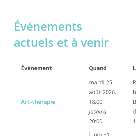
Événements
actuels et à venir
Événement
Quand
L
mardi 25
R
août 2026,
h
Art-thérapie
18:00
B
jusqu'à
d
20:00
1
lundi 31