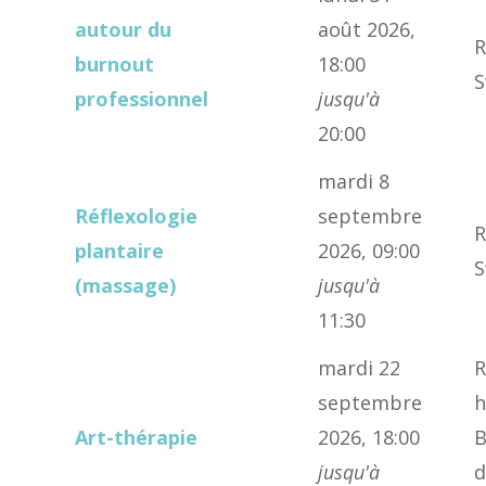
autour du
août 2026,
R
burnout
18:00
S
professionnel
jusqu'à
20:00
mardi 8
Réflexologie
septembre
R
plantaire
2026, 09:00
S
(massage)
jusqu'à
11:30
mardi 22
R
septembre
h
Art-thérapie
2026, 18:00
B
jusqu'à
d