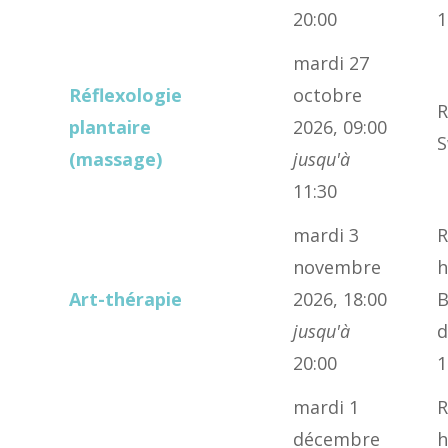
20:00
1
mardi 27
Réflexologie
octobre
R
plantaire
2026, 09:00
S
(massage)
jusqu'à
11:30
mardi 3
R
novembre
h
Art-thérapie
2026, 18:00
B
jusqu'à
d
20:00
1
mardi 1
R
décembre
h