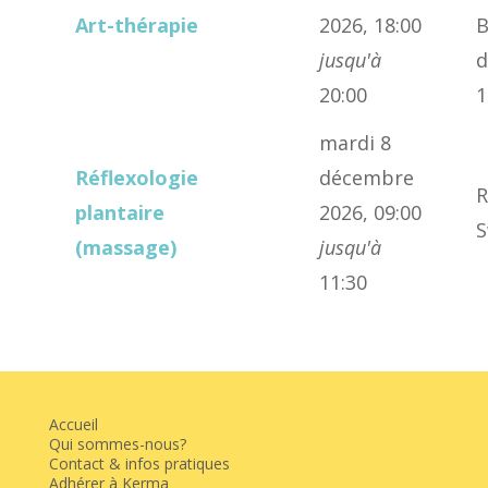
Art-thérapie
2026, 18:00
B
jusqu'à
d
20:00
1
mardi 8
Réflexologie
décembre
R
plantaire
2026, 09:00
S
(massage)
jusqu'à
11:30
Accueil
Qui sommes-nous?
Contact & infos pratiques
Adhérer à Kerma