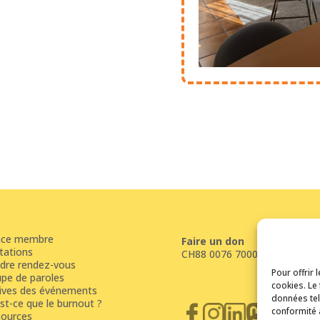
ace membre
Faire un don
tations
CH88 0076 7000 S560 6787 8
dre rendez-vous
Pour offrir 
pe de paroles
cookies. Le
ives des événements
données tel
st-ce que le burnout ?
conformité 
ources