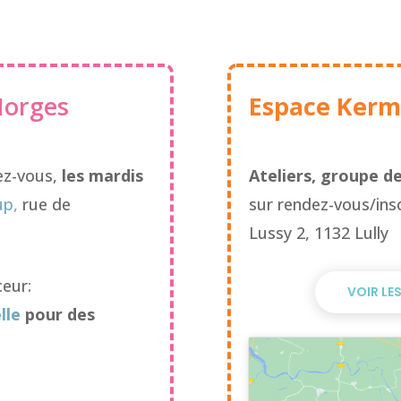
Morges
Espace Ker
dez-vous,
les mardis
Ateliers, groupe d
up,
rue de
sur rendez-vous/insc
Lussy 2, 1132 Lully
ceur:
VOIR LE
lle
pour des