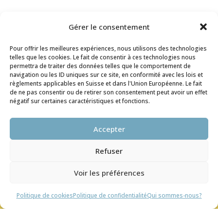
Gérer le consentement
Pour offrir les meilleures expériences, nous utilisons des technologies
telles que les cookies. Le fait de consentir à ces technologies nous
permettra de traiter des données telles que le comportement de
Accueil
navigation ou les ID uniques sur ce site, en conformité avec les lois et
Qui sommes-nous?
règlements applicables en Suisse et dans l'Union Européenne. Le fait
Contact & infos pratiques
de ne pas consentir ou de retirer son consentement peut avoir un effet
Adhérer à Kerma
négatif sur certaines caractéristiques et fonctions.
S’inscrire à la newsletter
Politique de confidentialité
Un problème avec le site?
Accepter
Refuser
Espace membre
Prestations
Prendre rendez-vous
Voir les préférences
Groupe de paroles
Archives des événements
Qu’est-ce que le burnout ?
Politique de cookies
Politique de confidentialité
Qui sommes-nous?
Ressources